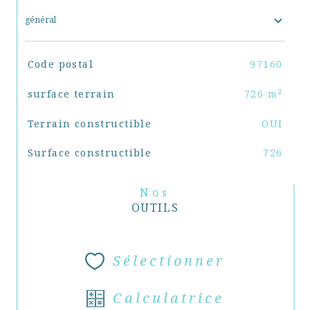
général
TRAD_SIROCCO_Caracteristique
Valeurs
Code postal
97160
surface terrain
726 m²
Terrain constructible
OUI
Surface constructible
726
Nos
OUTILS
Sélectionner
Calculatrice