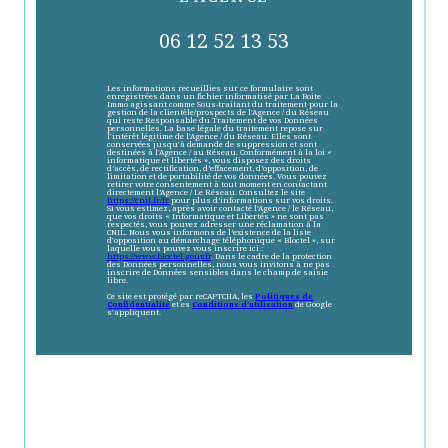
06 12 52 13 53
Les informations recueillies sur ce formulaire sont
enregistrées dans un fichier informatisé par La Boite
Immo agissant comme Sous-traitant du traitement pour la
gestion de la clientèle/prospects de l'Agence / du Réseau
qui reste Responsable du Traitement de vos Données
personnelles. La base légale du traitement repose sur
l'intérêt légitime de l'Agence / du Réseau. Elles sont
conservées jusqu'à demande de suppression et sont
destinées à l'Agence / au Réseau. Conformément à la loi «
informatique et libertés », vous disposez des droits
d’accès, de rectification, d’effacement, d’opposition, de
limitation et de portabilité de vos données. Vous pouvez
retirer votre consentement à tout moment en contactant
directement l’Agence / Le Réseau. Consultez le site
https://cnil.fr/fr
pour plus d’informations sur vos droits.
Si vous estimez, après avoir contacté l'Agence / le Réseau,
que vos droits « Informatique et Libertés » ne sont pas
respectés, vous pouvez adresser une réclamation à la
CNIL. Nous vous informons de l’existence de la liste
d'opposition au démarchage téléphonique « Bloctel », sur
laquelle vous pouvez vous inscrire ici :
https://www.bloctel.gouv.fr
. Dans le cadre de la protection
des Données personnelles, nous vous invitons à ne pas
inscrire de Données sensibles dans le champ de saisie
libre.
Ce site est protégé par reCAPTCHA, les
Politiques de
Confidentialité
et es
Conditions d'utilisation
de Google
s'appliquent.