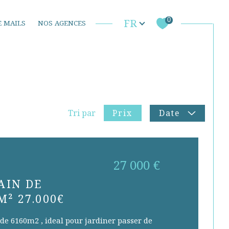
Langue
0
FR
E MAILS
NOS AGENCES
Locations professionnelles
Commerces
Commerces
Prix
Tri par
Date
27 000 €
AIN DE
M² 27.000€
 de 6160m2 , ideal pour jardiner passer de