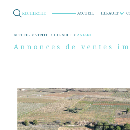
RECHERCHE
ACCUEIL
HÉRAULT
C
Ventes
Ventes
Ventes
Locations
ACCUEIL
VENTE
HERAULT
ANIANE
Annonces de ventes i