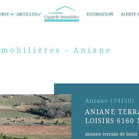
ORSE
ANTILLES
ESTIMATION
ALERTE 
Locations
Locations
Commerces
mmobilières - Aniane
Aniane (34150)
ANIANE TERR
LOISIRS 6160 
Aniane terrain de loisir