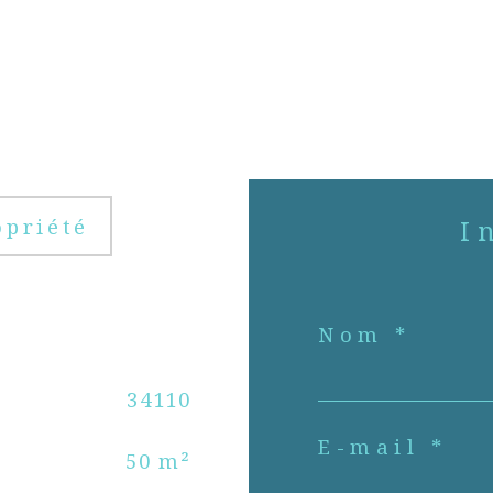
opriété
Nom *
34110
E-mail *
50 m²