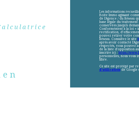
Les informations recueilli
Boite Immo agissant comme
de l'Agence / du Réseau q
base légale du traitement 
Calculatrice
conservées jusqu'à demand
Conformément à la loi « i
rectification, d’effacemen
pouvez retirer votre con
Réseau. Consultez le site
h
après avoir contacté l'Age
respectés, vous pouvez ad
de la liste d'opposition 
inscrire ici :
https://www.b
personnelles, nous vous in
libre.
Ce site est protégé par 
d'utilisation
de Google s
ien