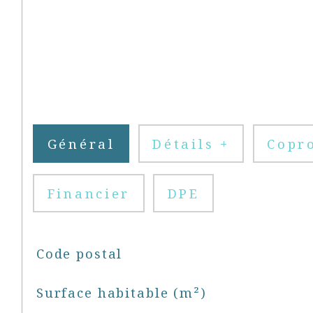
Général
Détails +
Copr
Financier
DPE
TRAD_SIROCCO_Caracteristique
Valeurs
Code postal
Surface habitable (m²)