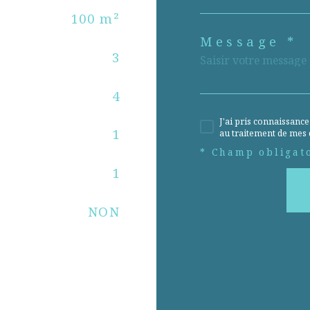
100 m²
Message *
3
4
J'ai pris connaissance
1
au traitement de mes 
* Champ obligat
1
NON