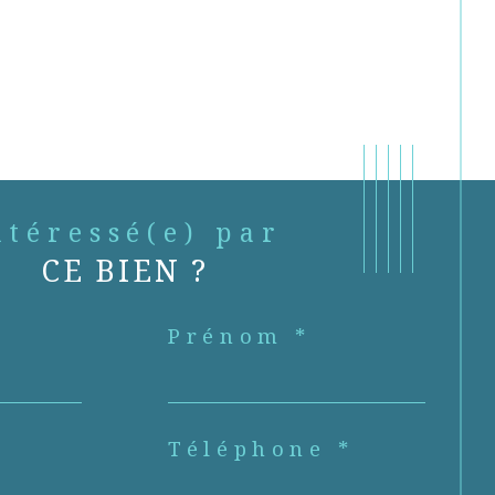
Intéressé(e) par
CE BIEN ?
Prénom *
Téléphone *