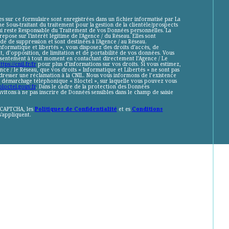
es sur ce formulaire sont enregistrées dans un fichier informatisé par La
 Sous-traitant du traitement pour la gestion de la clientèle/prospects
ui reste Responsable du Traitement de vos Données personnelles. La
repose sur l'intérêt légitime de l'Agence / du Réseau. Elles sont
e de suppression et sont destinées à l'Agence / au Réseau.
nformatique et libertés », vous disposez des droits d’accès, de
t, d’opposition, de limitation et de portabilité de vos données. Vous
sentement à tout moment en contactant directement l’Agence / Le
ttps://cnil.fr/fr
pour plus d’informations sur vos droits. Si vous estimez,
nce / le Réseau, que vos droits « Informatique et Libertés » ne sont pas
resser une réclamation à la CNIL. Nous vous informons de l’existence
au démarchage téléphonique « Bloctel », sur laquelle vous pouvez vous
loctel.gouv.fr
. Dans le cadre de la protection des Données
vitons à ne pas inscrire de Données sensibles dans le champ de saisie
reCAPTCHA, les
Politiques de Confidentialité
et es
Conditions
'appliquent.