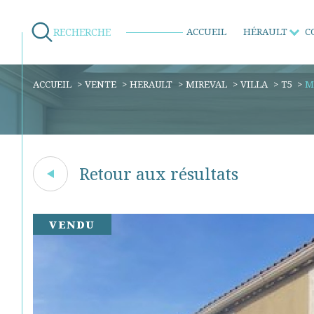
RECHERCHE
ACCUEIL
HÉRAULT
C
Ventes
Ventes
Ventes
Locations
ACCUEIL
VENTE
HERAULT
MIREVAL
VILLA
T5
M
Retour aux résultats
VENDU