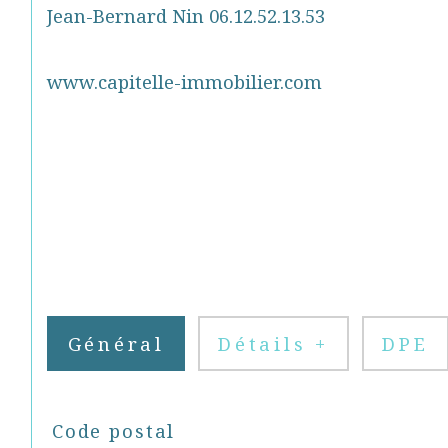
Jean-Bernard Nin 06.12.52.13.53
www.capitelle-immobilier.com
Général
Détails +
DPE
TRAD_SIROCCO_Caracteristique
Valeurs
Code postal