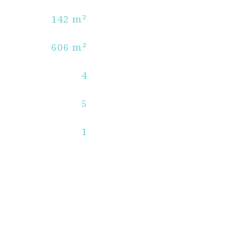
142 m²
606 m²
4
5
1